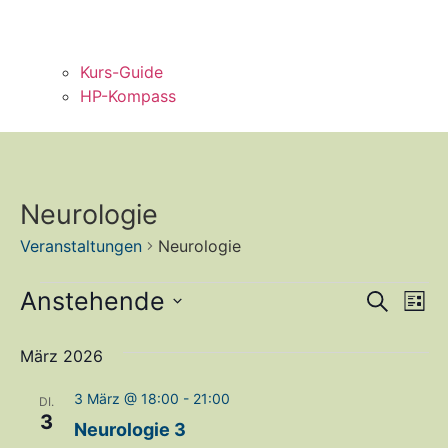
Kurs-Guide
HP-Kompass
Neurologie
Veranstaltungen
Neurologie
Veran
Ve
Anstehende
Suche
Liste
Datum
An
Such
wählen.
März 2026
Na
und
3 März @ 18:00
-
21:00
DI.
Ansic
3
Neurologie 3