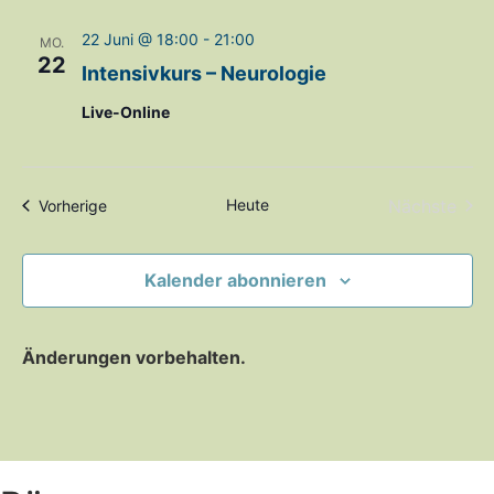
22 Juni @ 18:00
-
21:00
MO.
22
Intensivkurs – Neurologie
Live-Online
Vera
Heute
Nächste
Veranstaltungen
Vorherige
Kalender abonnieren
Änderungen vorbehalten.