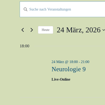
Veranstaltungen
Bitte
Schlüsselwort
Suche
eingeben.
Suche
nach
und
Veranstaltungen
24 März, 2026
Schlüsselwort.
Heute
Ansichten,
Datum
Navigation
wählen.
18:00
24 März @ 18:00
-
21:00
Neurologie 9
Live-Online