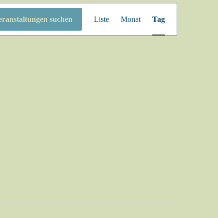
Veranstaltung
eranstaltungen suchen
Liste
Monat
Tag
Ansichten-
Navigation