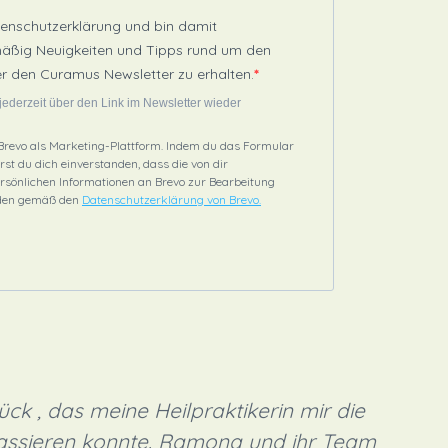
tenschutzerklärung und bin damit
mäßig Neuigkeiten und Tipps rund um den
er den Curamus Newsletter zu erhalten.
jederzeit über den Link im Newsletter wieder
revo als Marketing-Plattform. Indem du das Formular
rst du dich einverstanden, dass die von dir
sönlichen Informationen an Brevo zur Bearbeitung
den gemäß den
Datenschutzerklärung von Brevo.
ck , das meine Heilpraktikerin mir die
"
passieren konnte. Ramona und ihr Team