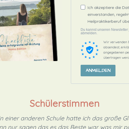
Ich akzeptiere die Da
einverstanden, regel
Heilpraktikerberuf üb
Du kannst unseren Newsletter 
abmelden.
Wir verwenden B
absendest, erklä
angegebenen per
übertragen wer
ANMELDEN
Schülerstimmen
 einer anderen Schule hatte ich das große Glü
nn nur sagen das es das Beste war was mir 