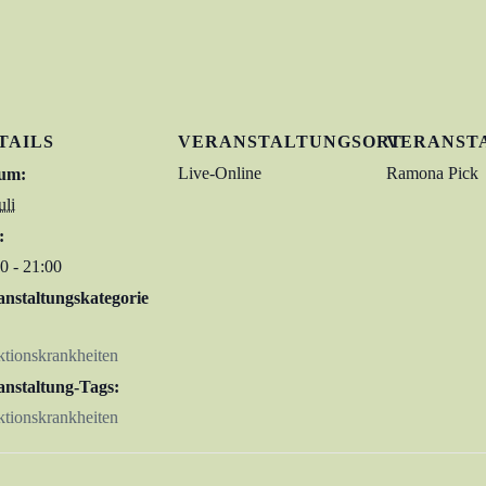
TAILS
VERANSTALTUNGSORT
VERANST
Live-Online
Ramona Pick
um:
uli
:
0 - 21:00
anstaltungskategorie
ktionskrankheiten
anstaltung-Tags:
ktionskrankheiten