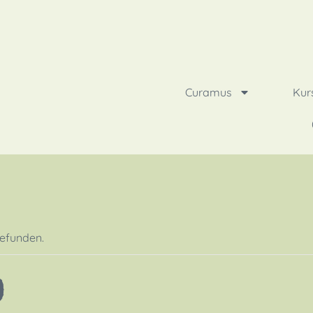
Curamus
Kur
gefunden.
9