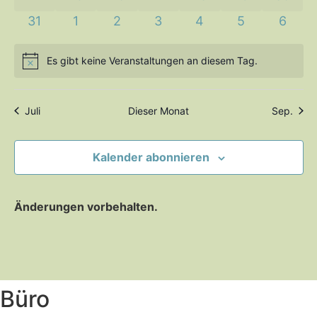
0 Veranstaltungen
0 Veranstaltungen
0 Veranstaltungen
0 Veranstaltungen
0 Veranstaltungen
0 Veranstalt
0 Vera
31
1
2
3
4
5
6
Es gibt keine Veranstaltungen an diesem Tag.
Hinweis
Juli
Dieser Monat
Sep.
Kalender abonnieren
Änderungen vorbehalten.
Büro